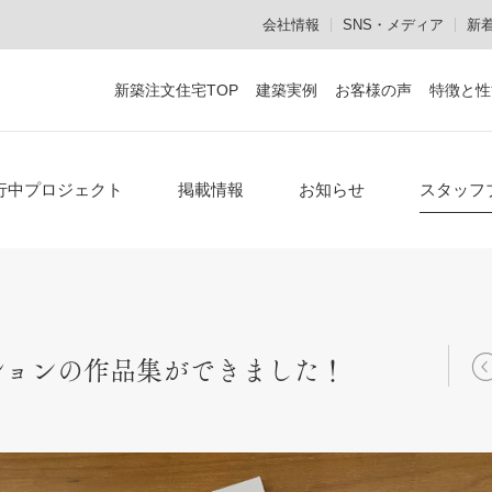
会社情報
SNS・メディア
新
新築注文住宅TOP
建築実例
お客様の声
特徴と性
設計施工からメンテナンスまで
作品集・資料のご請求
お電話でのお問い合
行中プロジェクト
掲載情報
お知らせ
スタッフ
顔の見える家づくり
安心の設計施工一貫体制
熟練の職人集団「建心会」
ションの作品集ができました！
メンテナンスも社内で対応