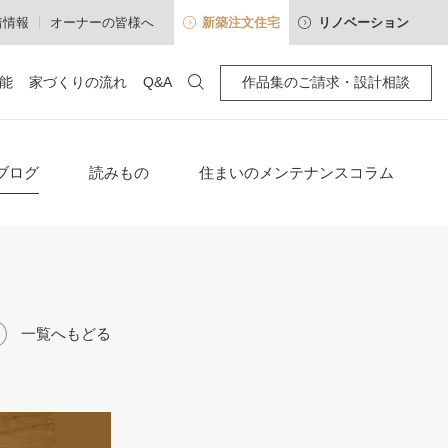
着情報
オーナーの皆様へ
新築注文住宅
リノベーション
能
家づくりの流れ
Q&A
作品集のご請求・設計相談
100年暮らせる・住み継げる
わせ
空間別
アクセス
ブログ
読みもの
住まいのメンテナンスコラム
確かな性能
「耐震等級3」標準の木造住宅
建心会インタビュー
高断熱・高気密
一覧へもどる
採光通風を操るパッシブデザイン
長期優良住宅