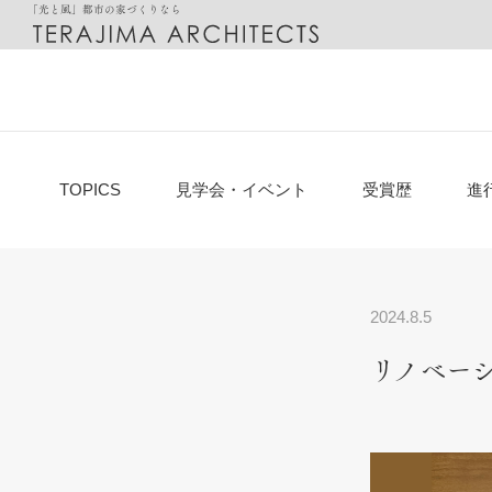
「光と風」都市の家づくりなら
都市に最適化した「光と風の家」
設計のご相談
邸宅別
TOPICS
見学会・イベント
受賞歴
進
2024.8.5
リノベー