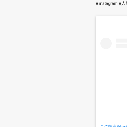
■ instagra
この投稿をIns