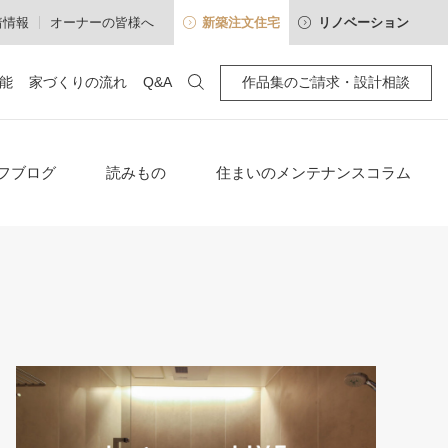
着情報
オーナーの皆様へ
新築注文住宅
リノベーション
能
家づくりの流れ
Q&A
作品集のご請求・設計相談
100年暮らせる・住み継げる
わせ
空間別
アクセス
フブログ
読みもの
住まいのメンテナンスコラム
確かな性能
「耐震等級3」標準の木造住宅
建心会インタビュー
高断熱・高気密
採光通風を操るパッシブデザイン
長期優良住宅