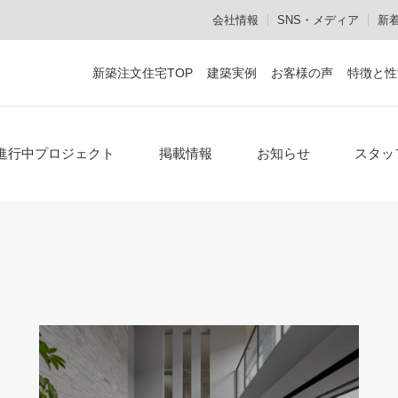
会社情報
SNS・メディア
新
新築注文住宅TOP
建築実例
お客様の声
特徴と性
設計施工からメンテナンスまで
作品集・資料のご請求
お電話でのお問い合
進行中プロジェクト
掲載情報
お知らせ
スタッ
顔の見える家づくり
安心の設計施工一貫体制
熟練の職人集団「建心会」
メンテナンスも社内で対応