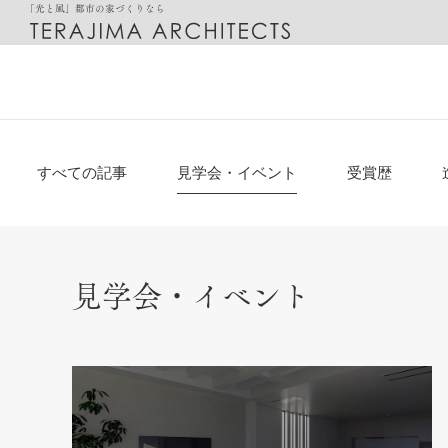
「光と風」都市の家づくりなら
都市に最適化した「光と風の家」
設計のご相談
邸宅別
すべての記事
見学会・イベント
受賞歴
見学会・イベント