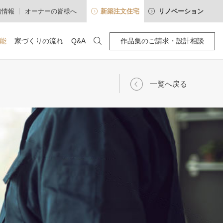
着情報
オーナーの皆様へ
新築注文住宅
リノベーション
能
家づくりの流れ
Q&A
作品集のご請求・設計相談
100年暮らせる・住み継げる
わせ
空間別
アクセス
一覧へ戻る
確かな性能
「耐震等級3」標準の木造住宅
建心会インタビュー
高断熱・高気密
採光通風を操るパッシブデザイン
長期優良住宅