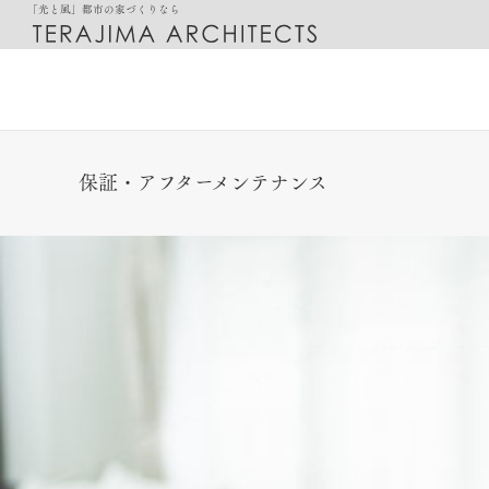
「光と風」都市の家づくりなら
保証・アフターメンテナンス
都市に最適化した「光と風の家」
設計のご相談
邸宅別