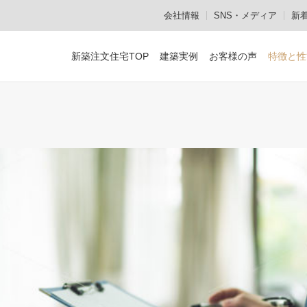
会社情報
SNS・メディア
新
新築注文住宅TOP
建築実例
お客様の声
特徴と性
設計施工からメンテナンスまで
作品集・資料のご請求
お電話でのお問い合
顔の見える家づくり
安心の設計施工一貫体制
熟練の職人集団「建心会」
メンテナンスも社内で対応