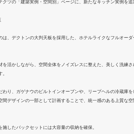
テクツの「建築実例・空間別」ページに、新たなキッチン実例を追
覧
のは、デクトンの大判天板を採用した、ホテルライクなフルオーダ
材を活かしながら、空間全体をノイズレスに整えた、美しく洗練さ
す。
だわり、ガゲナウのビルトインオーブンや、リープヘルの冷蔵庫を
空間デザインの一部として計画することで、統一感のある上質な空
を施したバックセットには大容量の収納を確保。