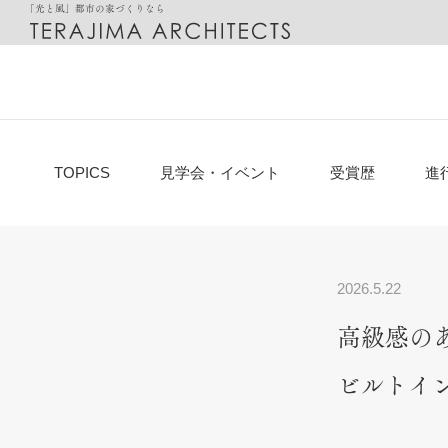
「光と風」都市の家づくりなら
都市に最適化した「光と風の家」
設計のご相談
邸宅別
TOPICS
見学会・イベント
受賞歴
進
2026.5.22
高級感の
ビルトイ