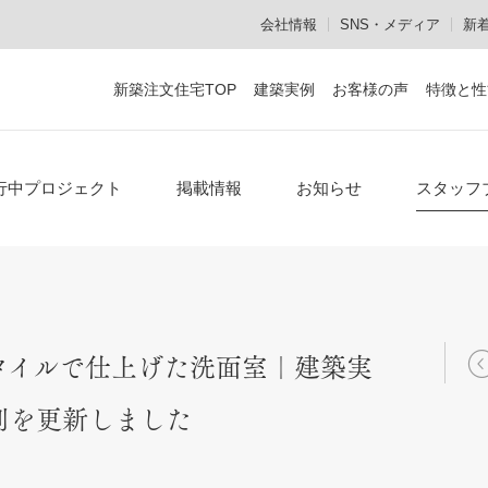
会社情報
SNS・メディア
新
新築注文住宅TOP
建築実例
お客様の声
特徴と性
設計施工からメンテナンスまで
作品集・資料のご請求
お電話でのお問い合
行中プロジェクト
掲載情報
お知らせ
スタッフ
顔の見える家づくり
安心の設計施工一貫体制
熟練の職人集団「建心会」
タイルで仕上げた洗面室｜建築実
メンテナンスも社内で対応
別を更新しました