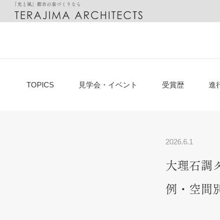
「光と風」都市の家づくりなら
都市に最適化した「光と風の家」
設計のご相談
邸宅別
TOPICS
見学会・イベント
受賞歴
進
2026.6.1
大理石調
例・空間