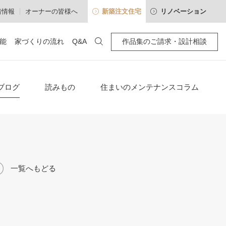
着情報
オーナーの皆様へ
新築注文住宅
リノベーション
能
家づくりの流れ
Q&A
作品集のご請求・設計相談
100年暮らせる・住み継げる
わせ
空間別
アクセス
ブログ
読みもの
住まいのメンテナンスコラム
確かな性能
「耐震等級3」標準の木造住宅
建心会インタビュー
高断熱・高気密
一覧へもどる
採光通風を操るパッシブデザイン
長期優良住宅