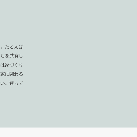
ん。たとえば
持ちを共有し
際は家づくり
に家に関わる
さい。迷って