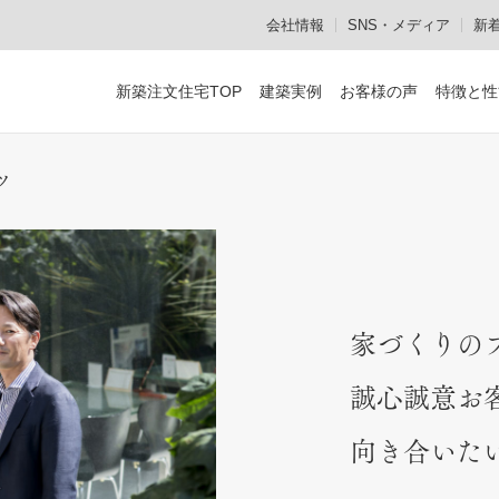
会社情報
SNS・メディア
新
新築注文住宅TOP
建築実例
お客様の声
特徴と性
設計施工からメンテナンスまで
ツ
作品集・資料のご請求
お電話でのお問い合
顔の見える家づくり
安心の設計施工一貫体制
熟練の職人集団「建心会」
家づくりの
誠心誠意お
メンテナンスも社内で対応
向き合いた