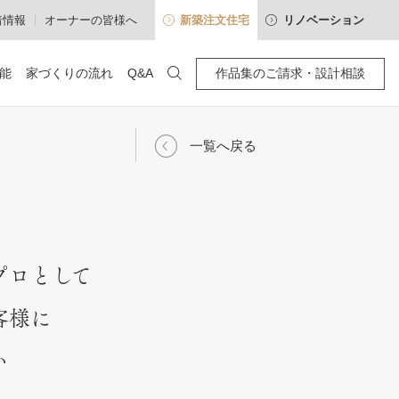
着情報
オーナーの皆様へ
新築注文住宅
リノベーション
能
家づくりの流れ
Q&A
作品集のご請求・設計相談
100年暮らせる・住み継げる
一覧へ戻る
わせ
空間別
アクセス
確かな性能
「耐震等級3」標準の木造住宅
プロとして
建心会インタビュー
高断熱・高気密
客様に
採光通風を操るパッシブデザイン
い
長期優良住宅