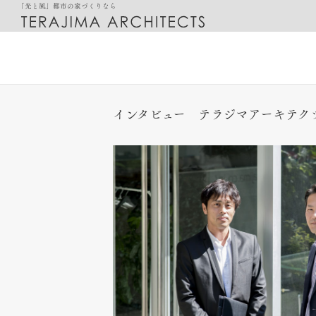
「光と風」都市の家づくりなら
インタビュー テラジマアーキテク
都市に最適化した「光と風の家」
設計のご相談
邸宅別