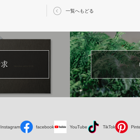
一覧へもどる
請求
Instagram
facebook
YouTube
TikTok
Pint