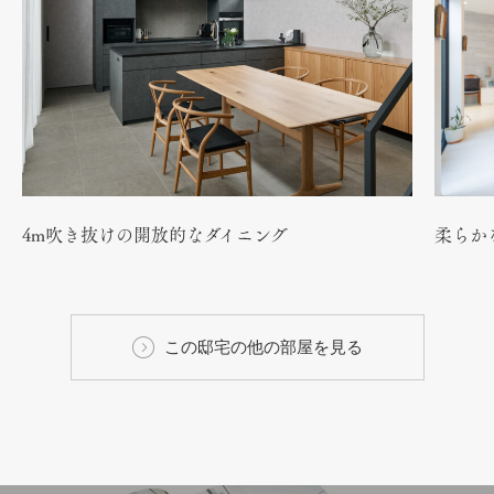
4m吹き抜けの開放的なダイニング
柔らか
この邸宅の他の部屋を見る