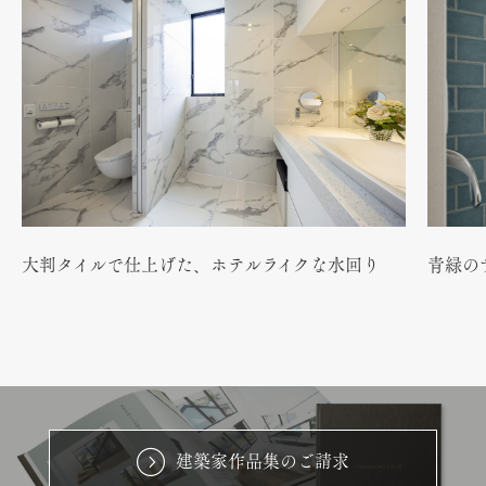
大判タイルで仕上げた、ホテルライクな水回り
青緑の
建築家作品集のご請求