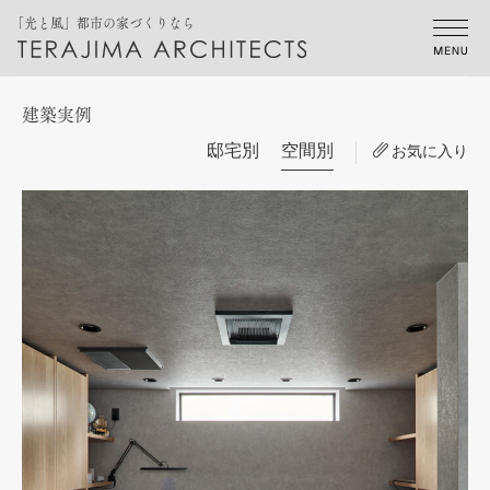
「光と風」都市の家づくりなら
建築実例
邸宅別
空間別
お気に入り