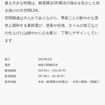
最も大きな特徴は、耐震構法SE構法の強みを生かした吹
き抜けの大空間LDK。
空間構成は大らかでありながら、季節ごとの鮮やかな景
色と調和する素材選び、塗装や目地、タイルの加工など
の仕上げには細やかに心を配り、丁寧にデザインしてい
ます。
竣工
2023年3月
場所
神奈川県横浜市
敷地面積
633.54㎡（191.65 坪）
延床面積
267.96㎡（81.06 坪）
基本性能
木造（耐震構法SE構法）・外張り断熱・2階建て