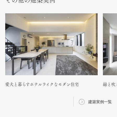
その他の建築実例
愛犬と暮らすホテルライクなモダン住宅
緑と吹
建築実例一覧